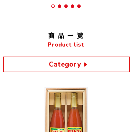
商品一覧
Product list
Category
まるごと
とまと
王様トマトジュース
極純
音熟
にんじん
ジュース
とまと甘酒
完熟トマト
限定セット