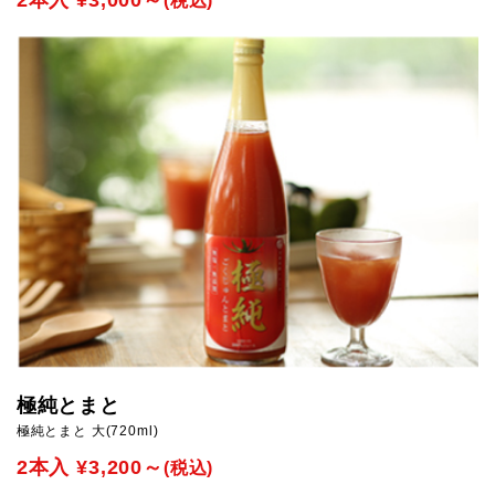
極純とまと
極純とまと 大(720ml)
2本入 ¥3,200～
(税込)